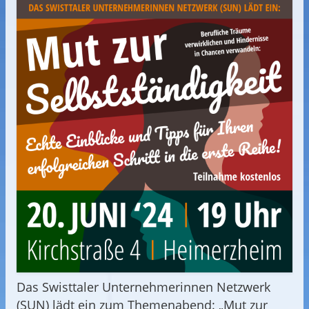
Das Swisttaler Unternehmerinnen Netzwerk
(SUN) lädt ein zum Themenabend: „Mut zur