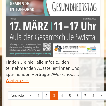
Finden Sie hier alle Infos zu den
teilnehmenden Aussteller*innen und
spannenden Vorträgen/Workshops…
Weiterlesen
Neueste
<
1
2
3
4
5
6
7
8
>